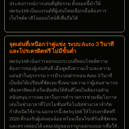
ประสบการณ์การเล่นที่ยุติธรรม ทั้งหมดนี้ทำให้
derby168 เป็นแบรนด์ที่ผู้เล่นไทยเลือกเมื่อต้องการ
เว็บไซต์คาสิโนออนไลน์ที่เชื่อถือได้
จุดเด่นที่เหนือกว่าคู่แข่ง: ระบบ Auto 3 วินาที
และโปรเครดิตฟรี ไม่มีขั้นต่ำ
derby168 เน้นการออกแบบระบบที่ตอบโจทย์ความ
ต้องการของผู้เล่นทันที เมื่อพูดถึงความเร็วและความ
แม่นยำในธุรกรรม การมีระบบฝากถอน Auto 3 วินาที
เป็นข้อได้เปรียบที่ชัดเจน ซึ่งหมายความว่าผู้เล่นสามารถ
เติมเครดิตแล้วเริ่มเดิมพันได้ทันทีโดยไม่ต้องรอฝ่าย
สนับสนุน การลดเวลาในการทำรายการช่วยเพิ่มโอกาส
เล่นในช่วงเวลาที่โปรโมชั่นหรือโบนัสช่วงเวลาจำกัด
กำลังเปิดใช้งาน นอกจากนี้ derby168 ให้โปรเครดิตฟรี
2026 ที่รองรับผู้เล่นทุนน้อย พร้อมเงื่อนไขเทิร์นที่ชัดเจน
และตรวจสอบได้ แคมเปญของเราถูกออกแบบมาเพื่อให้