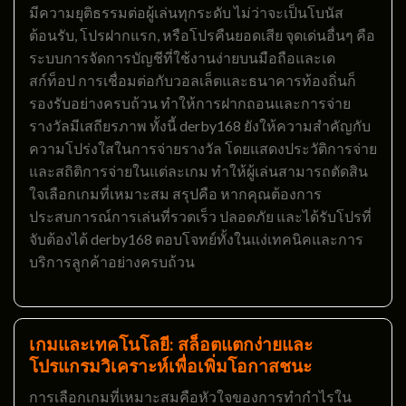
มีความยุติธรรมต่อผู้เล่นทุกระดับ ไม่ว่าจะเป็นโบนัส
ต้อนรับ, โปรฝากแรก, หรือโปรคืนยอดเสีย จุดเด่นอื่นๆ คือ
ระบบการจัดการบัญชีที่ใช้งานง่ายบนมือถือและเด
สก์ท็อป การเชื่อมต่อกับวอลเล็ตและธนาคารท้องถิ่นก็
รองรับอย่างครบถ้วน ทำให้การฝากถอนและการจ่าย
รางวัลมีเสถียรภาพ ทั้งนี้ derby168 ยังให้ความสำคัญกับ
ความโปร่งใสในการจ่ายรางวัล โดยแสดงประวัติการจ่าย
และสถิติการจ่ายในแต่ละเกม ทำให้ผู้เล่นสามารถตัดสิน
ใจเลือกเกมที่เหมาะสม สรุปคือ หากคุณต้องการ
ประสบการณ์การเล่นที่รวดเร็ว ปลอดภัย และได้รับโปรที่
จับต้องได้ derby168 ตอบโจทย์ทั้งในแง่เทคนิคและการ
บริการลูกค้าอย่างครบถ้วน
เกมและเทคโนโลยี: สล็อตแตกง่ายและ
โปรแกรมวิเคราะห์เพื่อเพิ่มโอกาสชนะ
การเลือกเกมที่เหมาะสมคือหัวใจของการทำกำไรใน