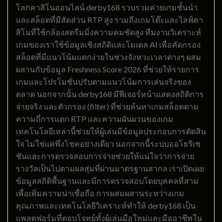
โลกคาสิโนออนไลน์ derby168 รวบรวมค่ายเกมชั้นนำ
และสล็อตที่มีสัดส่วน RTP สูง รวมถึงเกมโต๊ะและไลฟ์คา
สิโนที่ใช้กล้องสตรีมมิ่งความคมชัดสูง ทีมงานวิเคราะห์
เกมของเราใช้ข้อมูลเชิงสถิติและโมเดล AI เพื่อคัดกรอง
สล็อตที่มีแนวโน้มแตกง่ายในช่วงจังหวะเวลาต่างๆ ผสม
ผสานกับข้อมูล Freshness Score 2026 ที่ช่วยให้รายการ
เกมและโปรโมชั่นปรับตามแนวโน้มการเล่นจริงของ
ตลาด นอกจากนั้น derby168 มีฟีเจอร์หน้าแสดงสถิติการ
จ่ายจริง และตัวกรอง (filter) ที่ช่วยค้นหาเกมสล็อตตาม
ความถี่การแตก RTP และความผันผวนของเกม
เทคโนโลยีเหล่านี้ช่วยให้ผู้เล่นมีข้อมูลประกอบการตัดสิน
ใจ ไม่ใช่แค่พึ่งโชคอย่างเดียว นอกจากนี้ระบบออโธริเซ
ชันและการตรวจสอบการจ่ายช่วยให้แน่ใจว่าการจ่าย
รางวัลเป็นไปตามผลสุ่มที่ผ่านมาตรฐานสากล เราเปิดเผย
ข้อมูลสถิติพื้นฐานและมีการตรวจสอบโดยบุคคลที่สาม
เพื่อเพิ่มความน่าเชื่อถือ การผสมผสานระหว่างเกม
คุณภาพและเทคโนโลยีวิเคราะห์ทำให้ derby168 เป็น
แพลตฟอร์มที่ตอบโจทย์ทั้งผู้เล่นมือใหม่และมืออาชีพใน