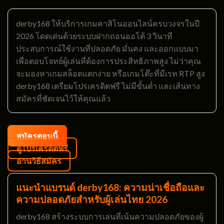
derby168 ให้บริการเกมคาสิโนออนไลน์ครบวงจรในปี
2026 โดดเด่นด้วยระบบฝากถอนออโต้ 3 วินาที
ประสบการณ์ใช้งานที่ปลอดภัย มั่นคง และออกแบบมา
เพื่อตอบโจทย์ผู้เล่นที่ต้องการประสิทธิภาพสูง ไม่ว่าคุณ
จะมองหาเกมสล็อตแตกง่าย หรือเกมโต๊ะที่มีเรท RTP สูง
derby168 เตรียมโปรเครดิตฟรี ไม่มีขั้นต่ำ และเส้นทาง
สมัครที่ชัดเจนไว้ให้คุณแล้ว
สมัครตอนนี้
ดูโปรเครดิตฟรี
อ่านวิธีสมัคร
แนะนำแบรนด์ derby168: ความน่าเชื่อถือและ
ความปลอดภัยสำหรับผู้เล่นไทย 2026
derby168 สร้างระบบการเล่นที่เน้นความปลอดภัยของผู้