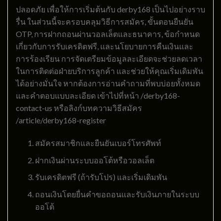
ปลอดภัย เพื่อให้การเริ่มต้นกับ derby168 เป็นไปอย่างราบ
รื่น ในส่วนนี้จะครอบคลุมวิธีการสมัคร, ขั้นตอนยืนยัน
OTP, การฝากถอนผ่านวอลเล็ตและธนาคาร, ข้อกำหนด
เกี่ยวกับการรับเครดิตฟรี, และนโยบายการคืนเงินและ
การร้องเรียน การจัดเตรียมข้อมูลละเอียดจะช่วยลดเวลา
ในการติดต่อฝ่ายบริการลูกค้า และช่วยให้คุณเริ่มเดิมพัน
ได้อย่างมั่นใจ หากต้องการอ่านคำถามที่พบบ่อยทั้งหมด
และคำตอบแบบละเอียด เข้าไปที่หน้า /derby168-
contact-us หรือลิงก์บทความวิธีสมัคร
/article/derby168-register
สมัครสมาชิกและยืนยันเบอร์โทรศัพท์
ฝากเงินผ่านระบบออโต้หรือวอลเล็ต
รับเครดิตฟรี (ถ้ารับโปร) และเริ่มเดิมพัน
ถอนเงินโดยยื่นคำขอถอนและรับเงินภายในระบบ
ออโต้